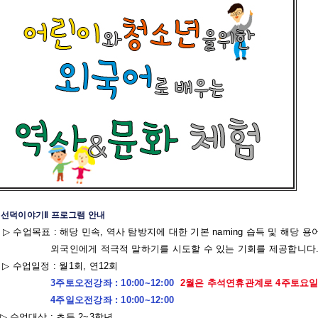
●
선덕이야기Ⅱ 프로그램 안내
▷
수업목표
:
해당 민속
,
역사 탐방지에 대한 기본
naming
습득 및 해당 용
외국인에게 적극적 말하기를 시도할 수 있는 기회를 제공합니다
▷
수업일정
:
월
1
회
,
연
12
회
3
주토오전강좌
: 10:00~12:00
2월은 추석연휴관계로 4주토요일
4
주일오전강좌
: 10:00~12:00
▷
수업대상
:
초등
2~3
학년