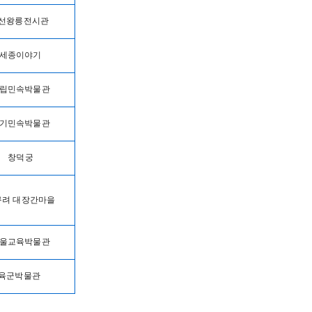
선왕릉전시관
세종이야기
립민속박물관
기민속박물관
덕궁
려 대장간마을
울교육박물관
육군박물관