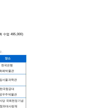
회
수업
495,000)
다
.
장소
한국은행
화폐박물관
립서울과학관
한국항공대
공우주박물관
사당 국회헌정기념
/청와대사랑채