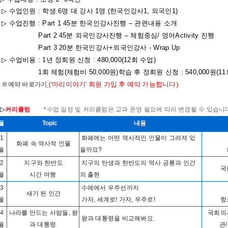
▷
수업인원
:
학생
6
명 대 강사
1
명
(
한국인강사
1,
외국인
1)
▷
수업진행
: Part 1 45
분 한국인강사진행
–
관련내용 소개
Part 2 45
분 외국인강사진행
–
체험중심
/
영어
Activity
진행
Part 3 20
분 한국인강사
+
외국인강사
- Wrap Up
▷
수업비용
: 1
년 정회원 신청
: 480,000(12
회 수업
)
1
회 체험
(
체험비
50,000
원
)
학습 후 정회원 신청
: 540,000원(11
('마리이야기' 회원 가입 후 예약 가능합니다)
※예약 바로가기
▷
커리큘럼
*
수업
일정
및
커리큘럼은
교과
운영
필요에
따라
변경될
수
있습니
월
Topic
내용
1
화폐에는 어떤 역사적인 인물이 그려져 있
화폐 속 역사적 인물
월
을까요?
2
지구와 한반도
지구의 탄생과 한반도의 역사 공룡과 인간
국
월
시간 여행
의 출현
3
수레에서 우주선까지
새가 된 인간
월
가자, 세계로! 가자, 우주로!
항
4
나라를 만드는 사람들, 왕
국회의
왕과 대통령을 비교해봐요.
월
과 대통령
관