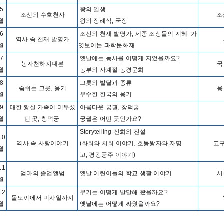
5
왕의 일생
조선의 수호천사
조
월
왕의 장례식, 국장
6
조선의 천재 발명가, 세종 조상들의 지혜 가
역사 속 천재 발명가
월
엿보이는 과학문화재
7
옛날에는 농사를 어떻게 지었을까요?
농자천하지대본
국
월
농부의 사계절 농경문화
8
그릇의 발달과 종류
숨쉬는 그릇, 옹기
옹
월
우수한 한국의 옹기
9
대한 황실 가족이 머무셨
아름다운 궁궐, 창덕궁
창
월
던 곳, 창덕궁
궁궐은 어떤 곳인가요?
Storytelling-신화와 전설
10
역사 속 사랑이야기
(화희와 치희 이야기, 호동왕자와 자명
고구
월
고, 평강공주 이야기)
11
엄마의 졸업앨범
옛날 어린이들의 학교 생활 이야기
서
월
12
무기는 어떻게 발달해 왔을까요?
돌도끼에서 미사일까지
월
옛날에는 어떻게 싸웠을까요?